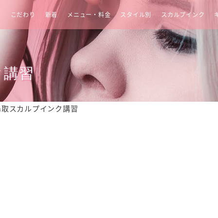
せ
こだわり
新着
メニュー・料金
スタイル別
スカルプインク
ク講習
鳥取スカルプインク講習