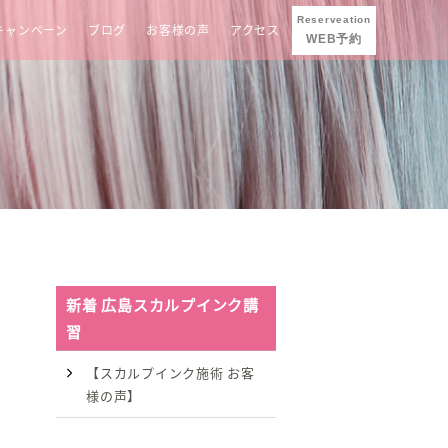
Reserveation
キャンペーン
ブログ
お客様の声
アクセス
WEB予約
新着 広島スカルプインク講
習
【スカルプインク施術 お客
様の声】