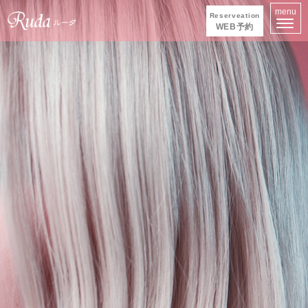
menu
Reserveation
WEB予約