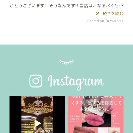
がとうございます!! そうなんです!! 当店は、なるべくもち
続きを読む
が良くなるように、国産の品質の高いグルーをお客様に合
Posted on 2020.02.04
わせて厳選して使用することにこだわっております(^^)
せっかく着けるマツエクだから、持ちが悪いよりいい方が
絶対嬉しいですよね♪ マツエク着けても、すぐ取れ
る。。という経験をされた方でも、是非当店で試してみて
くださいね☆ …