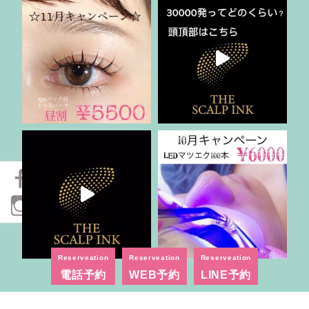
Reserveation
Reserveation
Reserveation
電話予約
WEB予約
LINE予約