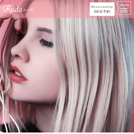
menu
Reserveation
WEB予約